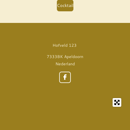
Cocktail
Hofveld 123
7333BK Apeldoorn
Nederland
F
a
c
e
b
o
o
k