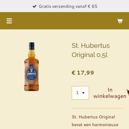
Gratis verzending vanaf € 65
Ga
direct
naar
de
hoofdinhoud
St. Hubertus
Original 0,5l
€ 17,99
In
winkelwagen
St. Hubertus Original
bevat een harmonieuze