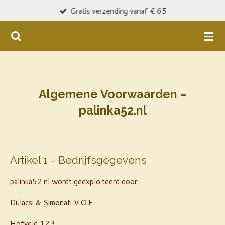
Gratis verzending vanaf € 65
Ga
direct
naar
de
hoofdinhoud
Algemene Voorwaarden –
palinka52.nl
Artikel 1 – Bedrijfsgegevens
palinka52.nl wordt geëxploiteerd door:
Dulacsi & Simonati V.O.F.
Hofveld 123