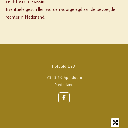
recht
van toepassing.
Eventuele geschillen worden voorgelegd aan de bevoegde
rechter in Nederland.
Hofveld 123
7333BK Apeldoorn
Nederland
F
a
c
e
b
o