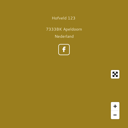
Hofveld 123
7333BK Apeldoorn
Nederland
F
a
c
e
b
o
o
k