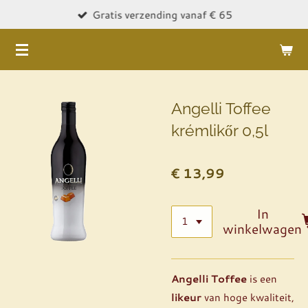
Gratis verzending vanaf € 65
Ga
direct
naar
de
hoofdinhoud
Angelli Toffee
krémlikőr 0,5l
€ 13,99
In
winkelwagen
Angelli Toffee
is een
likeur
van hoge kwaliteit,