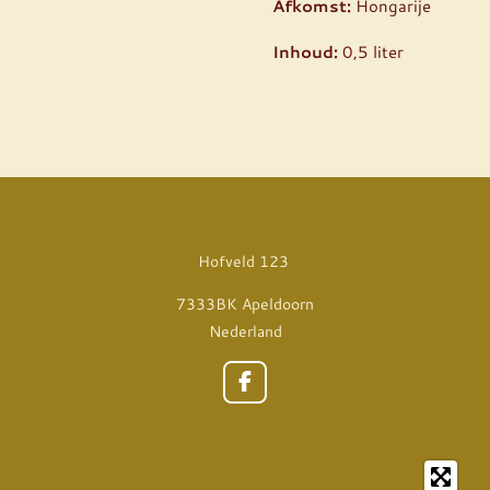
Afkomst:
Hongarije
Inhoud:
0,5 liter
Hofveld 123
7333BK Apeldoorn
Nederland
F
a
c
e
b
o