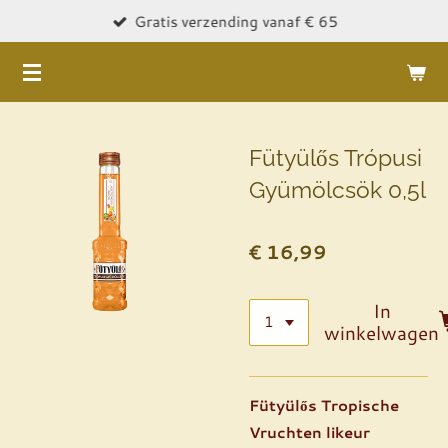
Gratis verzending vanaf € 65
Ga
direct
naar
de
hoofdinhoud
Fütyülős Trópusi
Gyümölcsök 0,5l
€ 16,99
In
winkelwagen
Fütyülős Tropische
Vruchten likeur