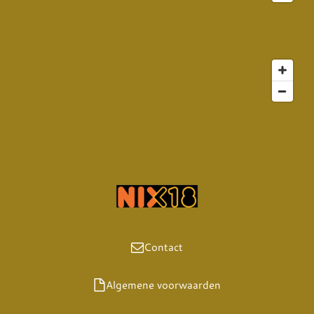
o
k
Contact
Algemene voorwaarden