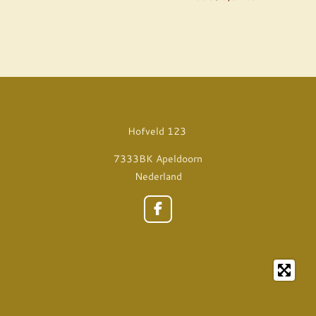
Hofveld 123
7333BK Apeldoorn
Nederland
F
a
c
e
b
o
o
k