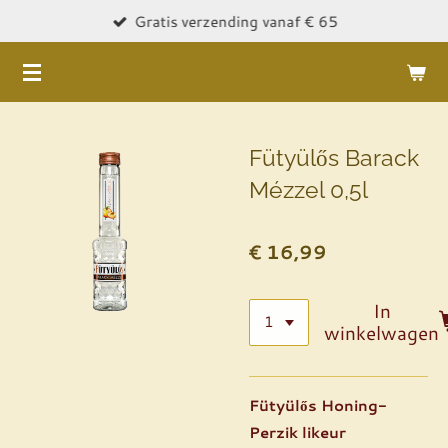
Gratis verzending vanaf € 65
Ga
direct
naar
de
hoofdinhoud
Fütyülős Barack
Mézzel 0,5l
€ 16,99
In
winkelwagen
Fütyülős Honing-
Perzik likeur