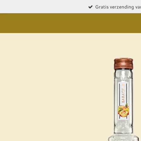
Gratis verzending va
Ga
direct
naar
de
hoofdinhoud