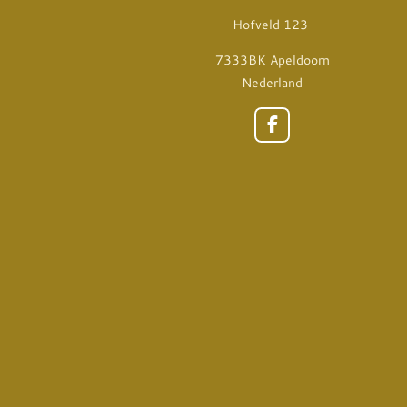
Hofveld 123
7333BK Apeldoorn
Nederland
F
a
c
e
b
o
o
k