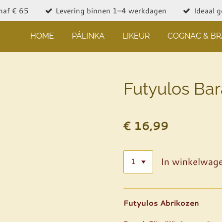
naf € 65
Levering binnen 1–4 werkdagen
Ideaal 
HOME
PÁLINKA
LIKEUR
COGNAC & B
Futyulos Bar
€ 16,99
In winkelwag
Futyulos Abrikozen